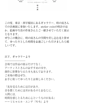
この度、東京・西早稲田にあるギャラリー、時の雨さん
での企画展に参加いたします。atelier coinの時計のほ
か、絵画や写真の作家さんとご一緒させていただく展示
となります。
ぜひこの機会に、時の雨さんの空間や差し込む光と併せ
て、ゆったりとした時間をお過ごしいただけましたら嬉
しいです。
以下、ギャラリーより
----------------------
会場では作品の展示だけでなく、
アーティストさんのおすすめの本や、
創作に影響を与えた本も並んでおります。
ご来場の際はぜひ、
お手に取ってゆったりとお楽しみください。
「光を見るためには目があり、
音を聞くためには耳があるのとおなじに、
人間には、
時間を感じとるために心というものがある」
ーーミヒャエル・エンデ『モモ』より