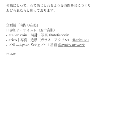
皆様にとって、心で感じとれるような時間を共につくり
あげられたらと願っております。
企画展「時間の在処」
口参加アーティスト（五十音順）
• atelier coin | 時計・写真 
@ateliercoin
• erico｜写真・造形（ガラス・アクリル） 
@erimuku
• laNi —Ayako Sekiguchi | 絵画 
@ayako.artwork
口会期
2026年2月25日（水） 3月8日（日）
Open: 11:00 - 17:00
口会場・主催
時の雨 
@tokinoa_lab
東京都新宿区西早稲田2丁目21-19
ロアクセス
■東京メトロ副都心線「西早稲田駅」
■東京メトロ 東西線「高田馬場駅」
■JR 山手線「高田馬場駅」
2026年2月12日